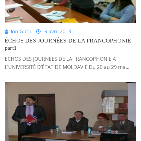
Ion Guțu
9 avril 2013
ÉCHOS DES JOURNÉES DE LA FRANCOPHONIE
part1
ÉCHOS DES JOURNÉES DE LA FRANCOPHONIE A
L’UNIVERSITÉ D’ÉTAT DE MOLDAVIE Du 20 au 29 ma...